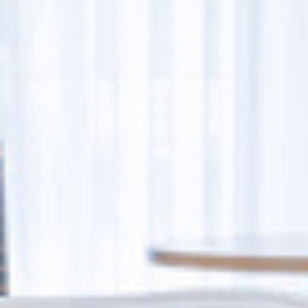
ÜBER UNS
Räumlichkeiten
Impressionen
Stellenangebote
FAQ
ZIMMER
Einzelzimmer
Doppelzimmer
Zweibettzimmer
Mehrbettzimmer