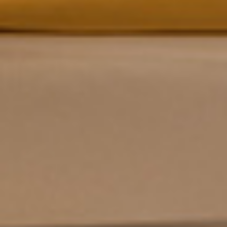
Gruppenreisen
Klassenfahrt
AUSFLUGSZIELE
ANREISE & KONTAKT
FREIE TERMINE