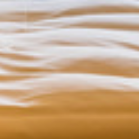
Familienzimmer
Ferienwohnung
Barrierefreiheit
PREISE
ANGEBOTE
Familienfreizeiten
Kinderbetreuung
Erwachsenenfreizeit
Kolping-Jubilare