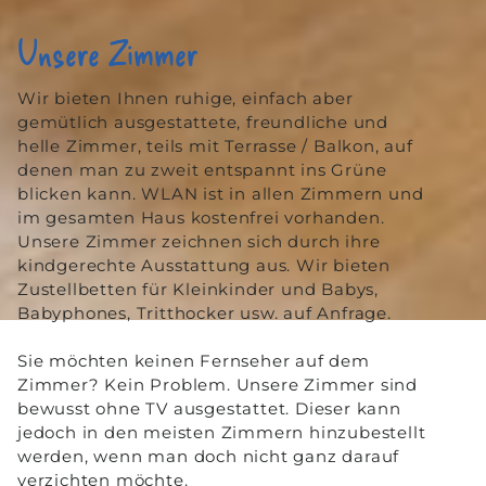
Unsere Zimmer
Wir bieten Ihnen ruhige, einfach aber
gemütlich ausgestattete, freundliche und
helle Zimmer, teils mit Terrasse / Balkon, auf
denen man zu zweit entspannt ins Grüne
blicken kann. WLAN ist in allen Zimmern und
im gesamten Haus kostenfrei vorhanden.
Unsere Zimmer zeichnen sich durch ihre
kindgerechte Ausstattung aus. Wir bieten
Zustellbetten für Kleinkinder und Babys,
Babyphones, Tritthocker usw. auf Anfrage.
Sie möchten keinen Fernseher auf dem
Zimmer? Kein Problem. Unsere Zimmer sind
bewusst ohne TV ausgestattet. Dieser kann
jedoch in den meisten Zimmern hinzubestellt
werden, wenn man doch nicht ganz darauf
verzichten möchte.