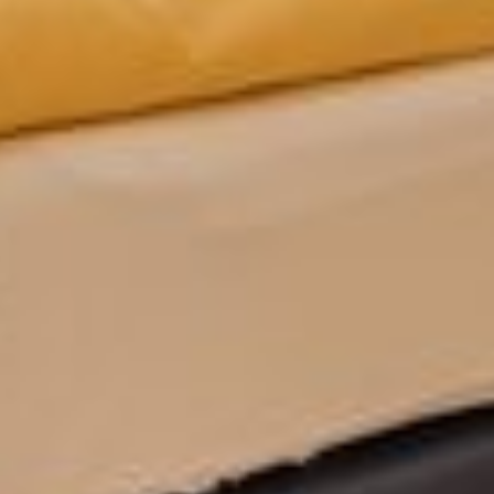
Kinderbetreuung
Erwachsenenfreizeit
Kolping-Jubilare
Gruppenreisen
Klassenfahrt
AUSFLUGSZIELE
ANREISE & KONTAKT
FREIE TERMINE