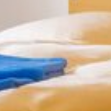
Einzelzimmer
Doppelzimmer
Zweibettzimmer
Mehrbettzimmer
Familienzimmer
Ferienwohnung
Barrierefreiheit
PREISE
ANGEBOTE
Familienfreizeiten