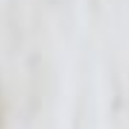
Kinderbetreuung
Erwachsenenfreizeit
Kolping-Jubilare
Gruppenreisen
Klassenfahrt
AUSFLUGSZIELE
ANREISE & KONTAKT
FREIE TERMINE