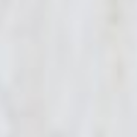
Doppelzimmer
Zweibettzimmer
Mehrbettzimmer
Familienzimmer
Ferienwohnung
Barrierefreiheit
PREISE
ANGEBOTE
Familienfreizeiten