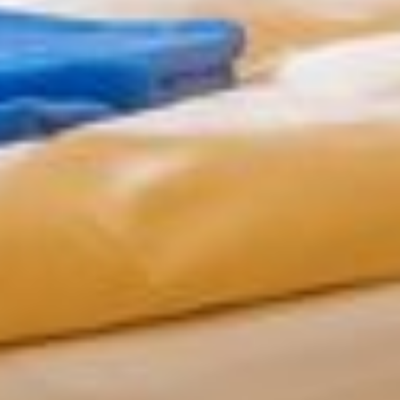
Ferienwohnung
Barrierefreiheit
PREISE
ANGEBOTE
Familienfreizeiten
Kinderbetreuung
Erwachsenenfreizeit
Kolping-Jubilare
Gruppenreisen