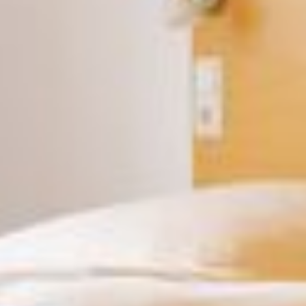
Räumlichkeiten
Impressionen
Stellenangebote
FAQ
ZIMMER
Einzelzimmer
Doppelzimmer
Zweibettzimmer
Mehrbettzimmer
Familienzimmer